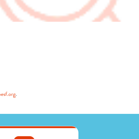
esf.org
.