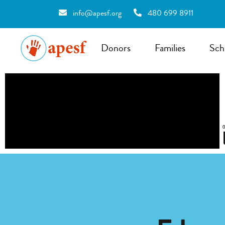
info@apesf.org
480 699 8911
Donors
Families
Sch